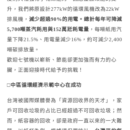
升，我們將原設計277kW的循環風機改為22kW
排風機，
減少超過90%的用電。總計每年可降減
5,700噸蒸汽耗用與152萬瓩耗電量
，每噸紙用汽
量下降21.5%、用電量減少16%，約可減少2,400
噸碳排放量。
歡迎七號機以嶄新、節能卻更加強而有力的心
臟，正面迎接時代給予的挑戰！
□
中區循環經濟示範中心在成功
台灣被國際媒體譽為「資源回收界的天才」，家
戶可回收垃圾的占比已經超過不可回收垃圾；然
而，紙容器的回收，卻是政府一直以來的一大難