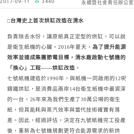
2017-09-11
3440
永續暨社會責任辦公室
台灣史上首次烘缸改造在清水
□
負責除去水份，讓原紙真正定型的烘缸，可以說
是衛生紙機的心臟。2016年夏天，
為了提升能源
效率並達成集團節電目標，清水廠啟動七號機的
「換心」工程——烘缸改造
。
七號紙機建造於1990年，與紙機一同啟用的12呎
鑄鐵烘缸，是消費品兩岸14台衛生紙機中最資深
的一台，26年來為我們生產了30萬公噸的衛生
紙，但其能耗與蒸汽效率與當代技術確實有落
差。因此，經過評估，決定在九號紙機完工投產
後，重新為七號機規劃更符合能源需求的新烘