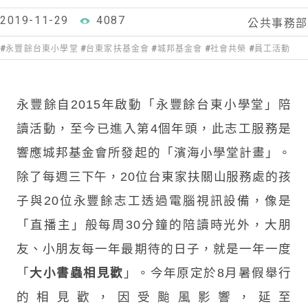
2019-11-29
4087
公共事務部
永豐餘台東小學堂
台東家扶基金會
城邦基金會
社會共榮
員工活動
永豐餘自2015年啟動「永豐餘台東小學堂」陪
讀活動，至今已進入第4個年頭，此志工服務是
響應城邦基金會所發起的「濱海小學堂計畫」。
除了每週三下午，20位台東家扶關山服務處的孩
子與20位永豐餘志工透過電腦視訊設備，像是
「直播主」般每周30分鐘的陪讀時光外，大朋
友、小朋友每一年最期待的日子，就是一年一度
「
大小書蟲相見歡
」。今年原定於8月暑假舉行
的相見歡，因受颱風影響，延至