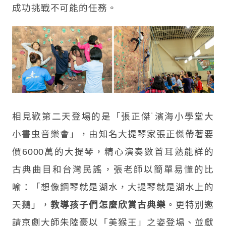
成功挑戰不可能的任務。
相見歡第二天登場的是「張正傑˙濱海小學堂大
小書虫音樂會」，由知名大提琴家張正傑帶著要
價6000萬的大提琴，精心演奏數首耳熟能詳的
古典曲目和台灣民謠，張老師以簡單易懂的比
喻：「想像鋼琴就是湖水，大提琴就是湖水上的
天鵝」，
教導孩子們怎麼欣賞古典樂
。更特別邀
請京劇大師朱陸豪以「美猴王」之姿登場、並獻