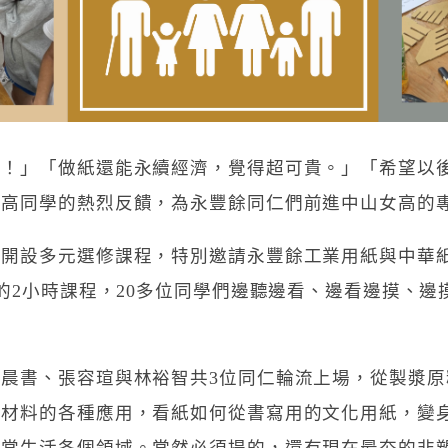
料！」「做紙還能永續經濟，覺得超可貴。」「希望以
女高同學的熱烈反饋，為永豐餘同仁們前進中山女高的
生開設多元選修課程，特別邀請永豐餘工業用紙與中華
上的2小時課程，20多位同學們邊聽邊看、邊看邊摸、
晨書、張容瑄與林裕智共3位同仁輪流上場，從製漿原
維材料的各種應用，看紙如何從書寫用的文化用紙，變