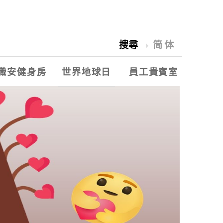
搜尋
简体
職安健身房
世界地球日
員工貴賓室
2018愛水祭
世界地球日
永豐餘能源季