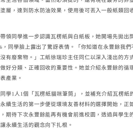
常生活各個領域。當然必須提的，還有現在最夯的非塑
利塗層，達到防水防油效果，使用後可丟入一般紙類回
。
帶領同學進一步認識瓦楞紙與白紙板，她開場先拋出問
2%，同學臉上露出了驚訝表情。「你知道在永豐餘我
下沒有廢棄物。」工紙徐瑞珍主任同仁以深入淺出的方
做好分類、正確回收的重要性。她並介紹永豐餘的循環
代表產業。
同學1人1個「瓦楞紙貓咪筆筒」，並補充介紹瓦楞紙
永續生活的第一步便從環境友善材料的選擇開始，正如
識，期待下次永豐餘能再有機會前進校園，透過與學生
，讓永續生活的觀念向下扎根。