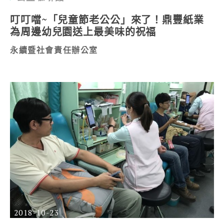
叮叮噹~「兒童節老公公」來了！鼎豐紙業
為周邊幼兒園送上最美味的祝福
永續暨社會責任辦公室
2018-10-23