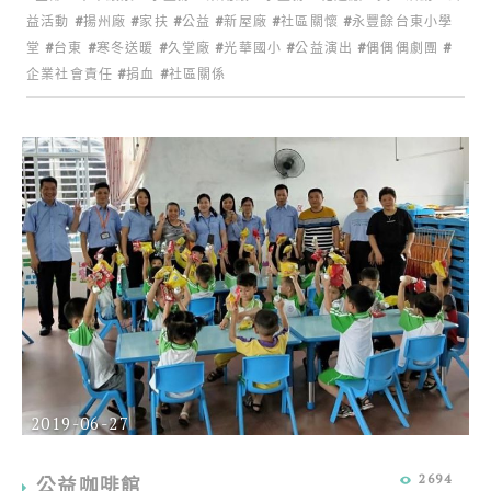
益活動
揚州廠
家扶
公益
新屋廠
社區關懷
永豐餘台東小學
堂
台東
寒冬送暖
久堂廠
光華國小
公益演出
偶偶偶劇團
企業社會責任
捐血
社區關係
2019-06-27
2694
公益咖啡館