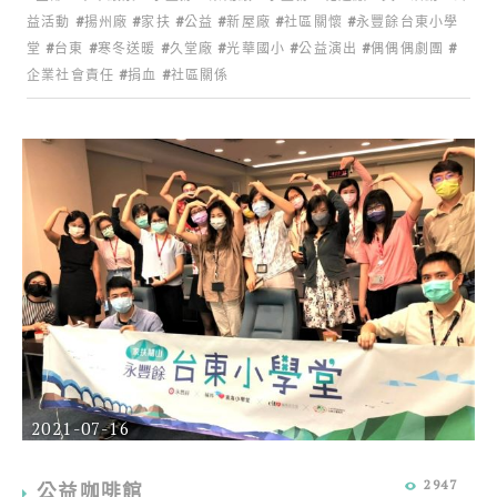
益活動
揚州廠
家扶
公益
新屋廠
社區關懷
永豐餘台東小學
堂
台東
寒冬送暖
久堂廠
光華國小
公益演出
偶偶偶劇團
企業社會責任
捐血
社區關係
2021-07-16
2947
公益咖啡館