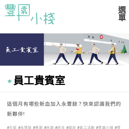
員工貴賓室
這個月有哪些新血加入永豐餘？快來認識我們的
新夥伴!
全部
永豐餘
春節
民調
過年
兩岸
員工活動
豐園小棧
豐