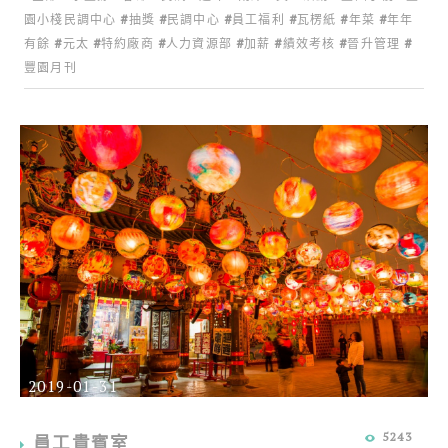
園小棧民調中心
抽獎
民調中心
員工福利
瓦楞紙
年菜
年年
有餘
元太
特約廠商
人力資源部
加薪
績效考核
晉升管理
豐園月刊
2019-01-31
5243
員工貴賓室