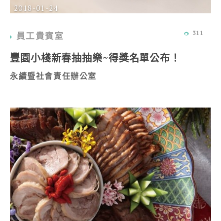
2018-01-24
311
員工貴賓室
豐園小棧新春抽抽樂~得獎名單公布！
永續暨社會責任辦公室