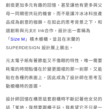
創造更加多元有趣的回憶，甚至讓他有更多與父
母一同親密共玩的機會，而不是讓冷冰冰科技產
品成為創意的枷鎖。在如此的思考背景之下，和
誼創新與元太E Ink合作，設計出一套稱為
「
Size M
」積木櫥櫃。並且在米蘭的
SUPERDESIGN 設計展上展出。
元太電子紙有著節能又不傷眼的特性，唯一需要
耗電的時間點僅在於變更圖樣的那一剎那，又能
貼在各種的表面上，因此成為了設計師在思考互
動櫥櫃時的首選。
設計師回憶在構思這套廚櫃時不斷記著他女兒的
話「爹地，我想要跟櫃子玩，我希望它不只是一