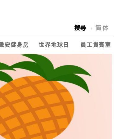
搜尋
简体
職安健身房
世界地球日
員工貴賓室
2018愛水祭
世界地球日
永豐餘能源季