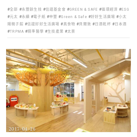
全部
永豐餘生技
信誼基金會
GREEN & SAFE
循環經濟
ESG
元太
永續
電子紙
申豐
Green & Safe
好好生活廣場
小太
陽親子館
信誼好好生活廣場
真食物
貝爾敦
日酒乾杯
日本酒
TRPMA
精準醫學
生技產業
太景
2017-04-26