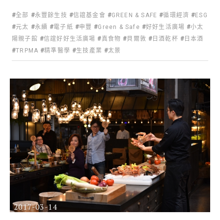
全部
永豐餘生技
信誼基金會
GREEN & SAFE
循環經濟
ESG
元太
永續
電子紙
申豐
Green & Safe
好好生活廣場
小太
陽親子館
信誼好好生活廣場
真食物
貝爾敦
日酒乾杯
日本酒
TRPMA
精準醫學
生技產業
太景
2017-03-14