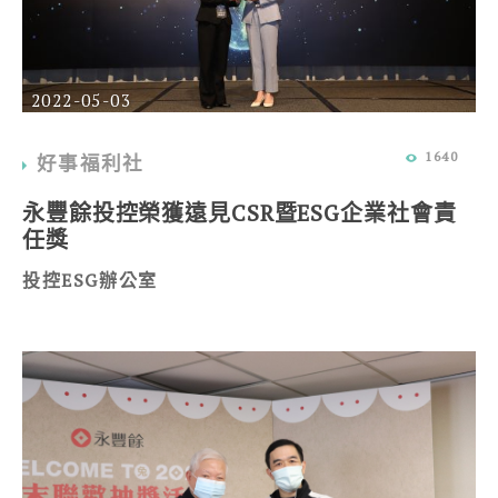
2022-05-03
1640
好事福利社
永豐餘投控榮獲遠見CSR暨ESG企業社會責
任獎
投控ESG辦公室