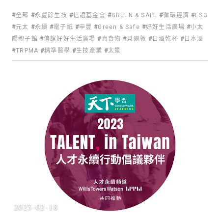
全部
永豐餘生技
信誼基金會
GREEN & SAFE
循環經濟
ESG
元太
永續
電子紙
申豐
Green & Safe
好好生活廣場
小太
陽親子館
信誼好好生活廣場
真食物
貝爾敦
日酒乾杯
日本酒
TRPMA
精準醫學
生技產業
太景
2023-02-18