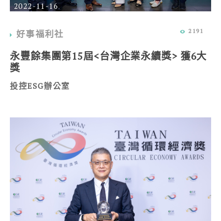
2022-11-16
2191
好事福利社
永豐餘集團第15屆<台灣企業永續獎> 獲6大
獎
投控ESG辦公室