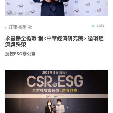
2022-09-30
1954
好事福利社
永豐餘全循環 獲<中華經濟研究院> 循環經
濟獎殊榮
投控ESG辦公室