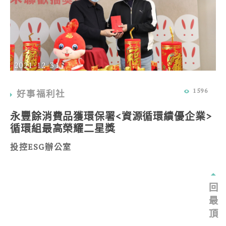
2021-12-31
1596
好事福利社
永豐餘消費品獲環保署<資源循環績優企業>
循環組最高榮耀二星獎
投控ESG辦公室
回
最
頂