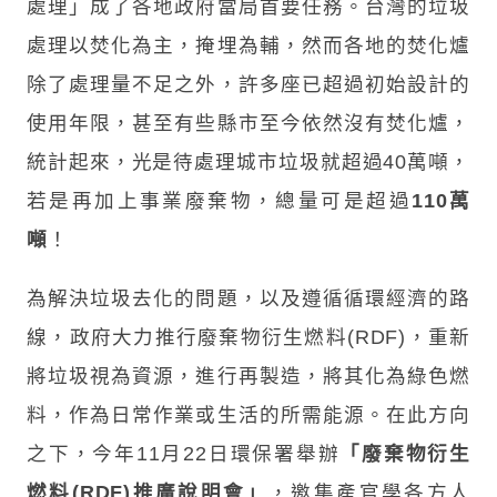
處理」成了各地政府當局首要任務。台灣的垃圾
處理以焚化為主，掩埋為輔，然而各地的焚化爐
除了處理量不足之外，許多座已超過初始設計的
使用年限，甚至有些縣市至今依然沒有焚化爐，
統計起來，光是待處理城市垃圾就超過40萬噸，
若是再加上事業廢棄物，總量可是超過
110萬
噸
！
為解決垃圾去化的問題，以及遵循循環經濟的路
線，政府大力推行廢棄物衍生燃料(RDF)，重新
將垃圾視為資源，進行再製造，將其化為綠色燃
料，作為日常作業或生活的所需能源。在此方向
之下，今年11月22日環保署舉辦
「廢棄物衍生
燃料(RDF)推廣說明會」
，邀集產官學各方人