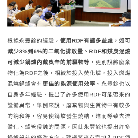
根據永豐餘的經驗，
使用RDF有諸多益處，如可
減少3%到6%的二氧化排放量、RDF和煤炭混燒
可減少鍋爐內戴奧辛的前驅物等
，更別說將廢棄
物化為RDF之後，相較於投入焚化爐，投入燃煤
混燒鍋爐會有
更佳的能源使用效率
。永豐餘也以
自身多年經驗，提出了許多使用RDF可能帶來的
設備異常，舉例來說，廢棄物與生質物中有較多
的鈉和鉀，容易使鍋爐發生燒結，進而導致去流
體化、爐管侵蝕的問題，因此永豐餘也提出許多
鍋爐設計的修改方向，建議將來有意加入RDF使