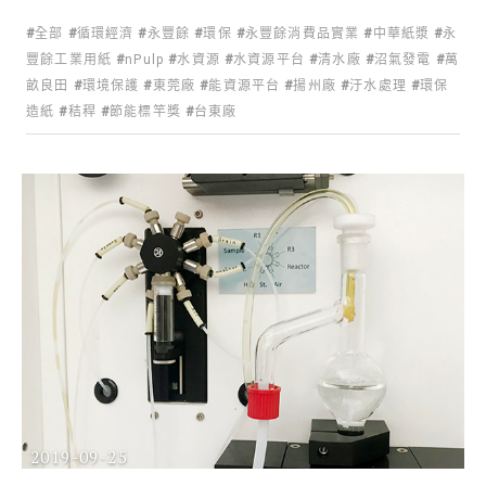
全部
循環經濟
永豐餘
環保
永豐餘消費品實業
中華紙漿
永
豐餘工業用紙
nPulp
水資源
水資源平台
清水廠
沼氣發電
萬
畝良田
環境保護
東莞廠
能資源平台
揚州廠
汙水處理
環保
造紙
秸稈
節能標竿獎
台東廠
2019-09-25