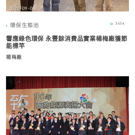
2020-09-09
3434
環保生態池
響應綠色環保 永豐餘消費品實業楊梅廠獲節
能標竿
楊梅廠