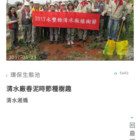
2017-03-23
3602
環保生態池
清水廠春泥時節種樹趣
清水湘媽
回
最