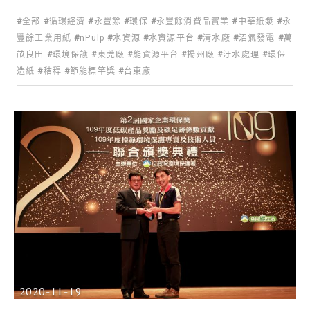
全部
循環經濟
永豐餘
環保
永豐餘消費品實業
中華紙漿
永
豐餘工業用紙
nPulp
水資源
水資源平台
清水廠
沼氣發電
萬
畝良田
環境保護
東莞廠
能資源平台
揚州廠
汙水處理
環保
造紙
秸稈
節能標竿獎
台東廠
2020-11-19