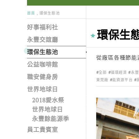
首頁
環保生態池
好事福利社
環保生
永豐交誼廳
環保生態池
從廠區各種節能
公益咖啡館
全部
循環經濟
永
職安健身房
東莞廠
能資源平台
世界地球日
2018愛水祭
世界地球日
永豐餘能源季
員工貴賓室