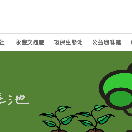
社
永豐交誼廳
環保生態池
公益咖啡館