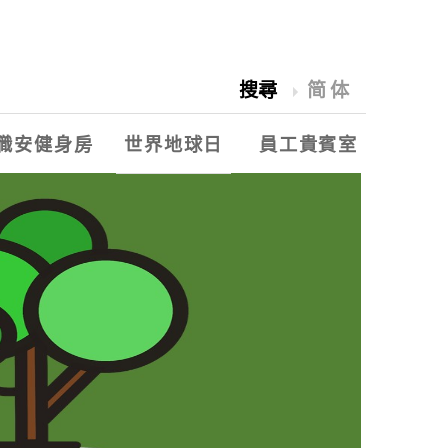
搜尋
简体
職安健身房
世界地球日
員工貴賓室
2018愛水祭
世界地球日
永豐餘能源季