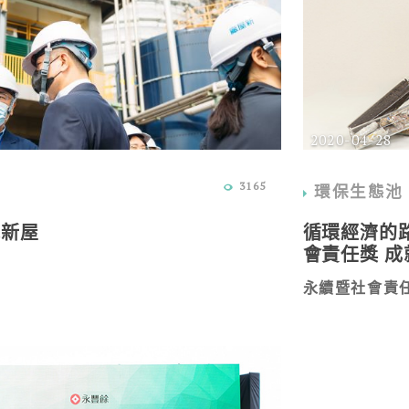
2020-04-28
3165
環保生態池
能新屋
循環經濟的
會責任獎 
永續暨社會責