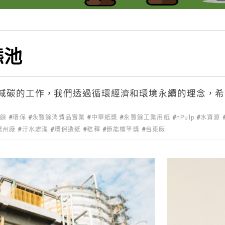
態池
減碳的工作，我們透過循環經濟和環境永續的理念，希
豐餘
環保
永豐餘消費品實業
中華紙漿
永豐餘工業用紙
nPulp
水資源
揚州廠
汙水處理
環保造紙
秸稈
節能標竿獎
台東廠