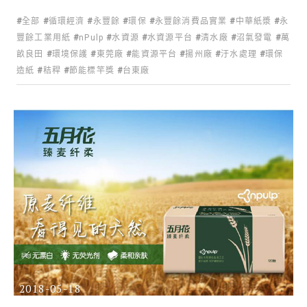
全部
循環經濟
永豐餘
環保
永豐餘消費品實業
中華紙漿
永
豐餘工業用紙
nPulp
水資源
水資源平台
清水廠
沼氣發電
萬
畝良田
環境保護
東莞廠
能資源平台
揚州廠
汙水處理
環保
造紙
秸稈
節能標竿獎
台東廠
2018-05-18