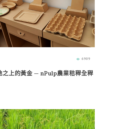
6909
之上的黃金 ─ nPulp農業秸稈全稈