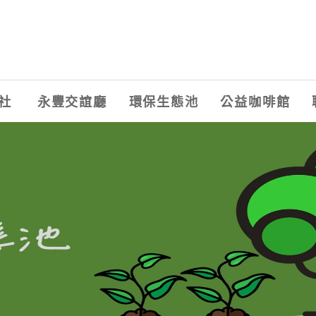
社
永豐交誼廳
環保生態池
公益咖啡館