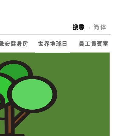
搜尋
简体
職安健身房
世界地球日
員工貴賓室
2018愛水祭
世界地球日
永豐餘能源季