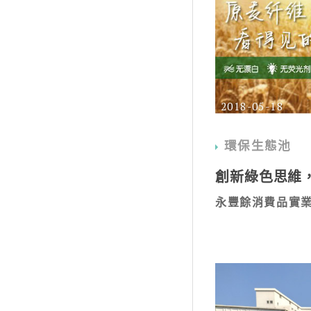
2018-05-18
環保生態池
創新綠色思維
永豐餘消費品實