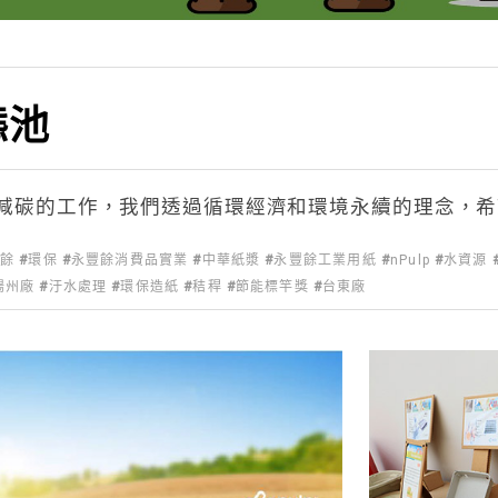
態池
減碳的工作，我們透過循環經濟和環境永續的理念，希
豐餘
環保
永豐餘消費品實業
中華紙漿
永豐餘工業用紙
nPulp
水資源
揚州廠
汙水處理
環保造紙
秸稈
節能標竿獎
台東廠