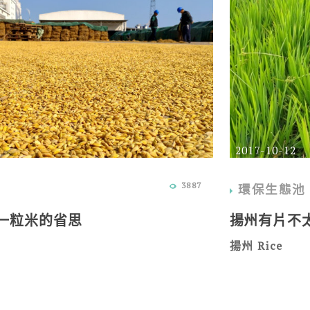
2017-10-12
3887
環保生態池
 一粒米的省思
揚州有片不
揚州 Rice