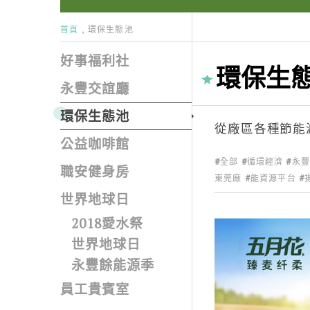
首頁
環保生態池
好事福利社
環保生
永豐交誼廳
環保生態池
從廠區各種節能
公益咖啡館
全部
循環經濟
永
職安健身房
東莞廠
能資源平台
世界地球日
2018愛水祭
世界地球日
永豐餘能源季
員工貴賓室