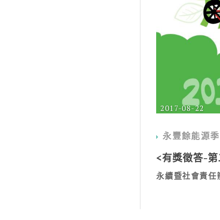
2017-08-22
永豐餘能源季
<有獎徵答-
永續暨社會責任