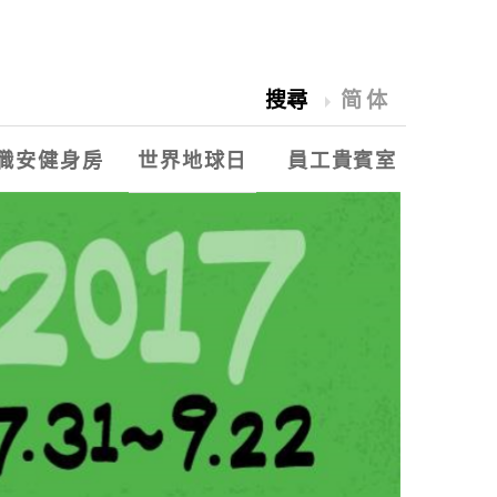
搜尋
简体
職安健身房
世界地球日
員工貴賓室
2018愛水祭
世界地球日
永豐餘能源季