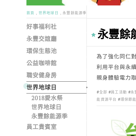
首頁
世界地球日
永豐餘能源季
好事福利社
永豐餘
永豐交誼廳
環保生態池
為了強化同仁
公益咖啡館
利用平台與永續
職安健身房
親身體驗電力
世界地球日
全部
員工活動
永
2018愛水祭
能資源平台
環保節
世界地球日
永豐餘能源季
員工貴賓室