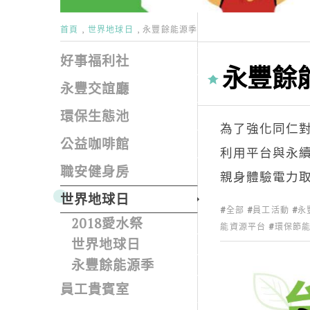
首頁
世界地球日
永豐餘能源季
好事福利社
永豐餘
永豐交誼廳
環保生態池
為了強化同仁
公益咖啡館
利用平台與永續
職安健身房
親身體驗電力
世界地球日
全部
員工活動
永
2018愛水祭
能資源平台
環保節
世界地球日
永豐餘能源季
員工貴賓室