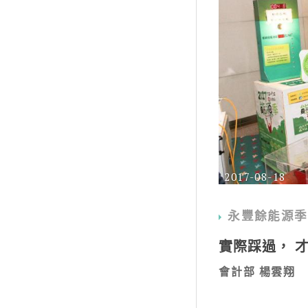
2017-08-18
永豐餘能源季
實際踩過， 
會計部 楊雲翔