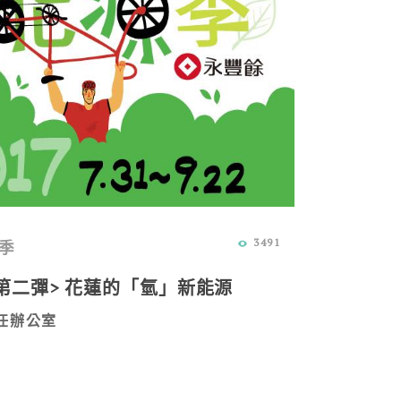
3491
季
第二彈> 花蓮的「氫」新能源
任辦公室