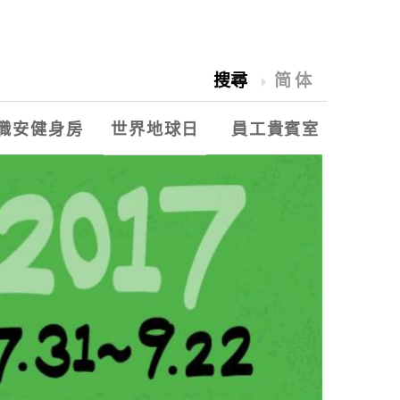
搜尋
简体
職安健身房
世界地球日
員工貴賓室
2018愛水祭
世界地球日
永豐餘能源季