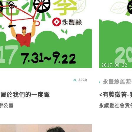
2017-08-22
2920
永豐餘能源
 屬於我們的一度電
<有獎徵答-
辦公室
永續暨社會責