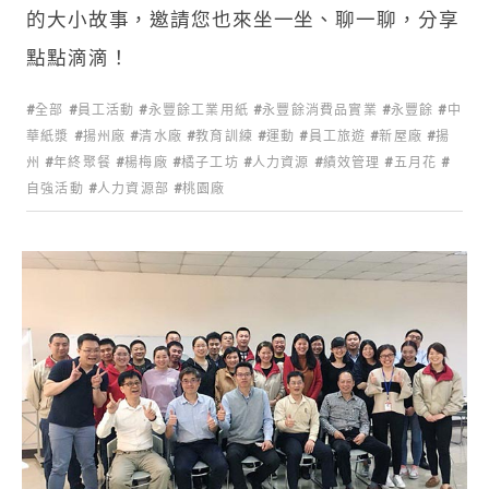
的大小故事，邀請您也來坐一坐、聊一聊，分享
點點滴滴！
全部
員工活動
永豐餘工業用紙
永豐餘消費品實業
永豐餘
中
華紙漿
揚州廠
清水廠
教育訓練
運動
員工旅遊
新屋廠
揚
州
年終聚餐
楊梅廠
橘子工坊
人力資源
績效管理
五月花
自強活動
人力資源部
桃園廠